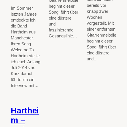
Gitarrenmelodie
bereits vor
beginnt dieser
Im Sommer
knapp zwei
Song, führt über
letzten Jahres
Wochen
eine düstere
entdeckte ich
vorgestellt. Mit
und
die Band
einer entfernten
faszinierende
Hartheim aus
Gitarrenmelodie
Gesangslinie…
Manchester.
beginnt dieser
Ihren Song
Song, führt über
Welcome To
eine düstere
Hartheim stellte
und…
ich euch Anfang
Juli 2014 vor.
Kurz darauf
führte ich ein
Interview mit…
Harthei
m –