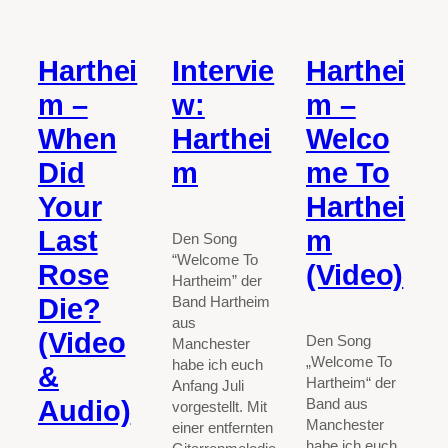
Harthei
Intervie
Harthei
m –
w:
m –
When
Harthei
Welco
Did
m
me To
Your
Harthei
Last
m
Den Song
“Welcome To
Rose
(Video)
Hartheim” der
Die?
Band Hartheim
aus
(Video
Den Song
Manchester
„Welcome To
habe ich euch
&
Hartheim“ der
Anfang Juli
Audio)
Band aus
vorgestellt. Mit
Manchester
einer entfernten
habe ich euch