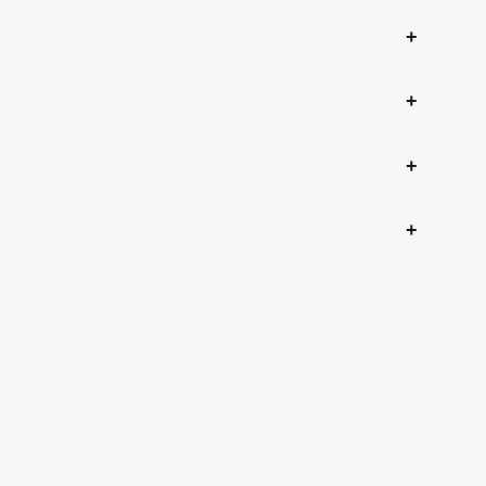
+
+
+
+