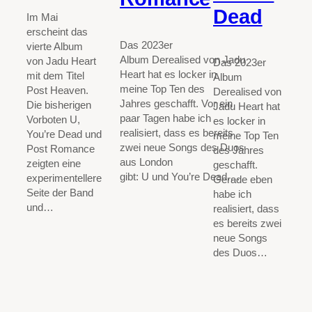
Dead
Im Mai
erscheint das
Das 2023er
vierte Album
Album Derealised von Jadu
von Jadu Heart
Das 2023er
Heart hat es locker in
mit dem Titel
Album
meine Top Ten des
Post Heaven.
Derealised von
Jahres geschafft. Vor ein
Die bisherigen
Jadu Heart hat
paar Tagen habe ich
Vorboten U,
es locker in
realisiert, dass es bereits
You’re Dead und
meine Top Ten
zwei neue Songs des Duos
Post Romance
des Jahres
aus London
zeigten eine
geschafft.
gibt: U und You’re Dead.…
experimentellere
Gerade eben
Seite der Band
habe ich
und…
realisiert, dass
es bereits zwei
neue Songs
des Duos…