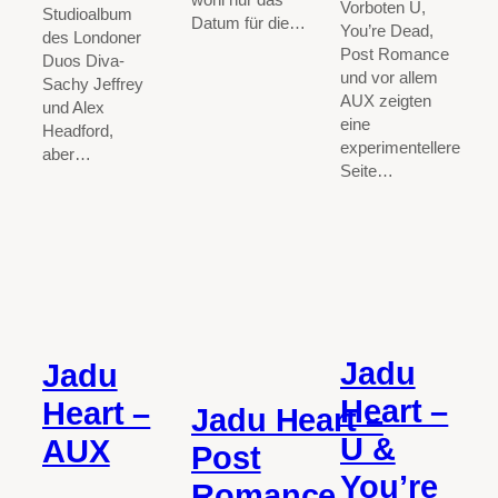
Vorboten U,
Studioalbum
Datum für die…
You’re Dead,
des Londoner
Post Romance
Duos Diva-
und vor allem
Sachy Jeffrey
AUX zeigten
und Alex
eine
Headford,
experimentellere
aber…
Seite…
Jadu
Jadu
Heart –
Heart –
Jadu Heart –
U &
AUX
Post
You’re
Romance