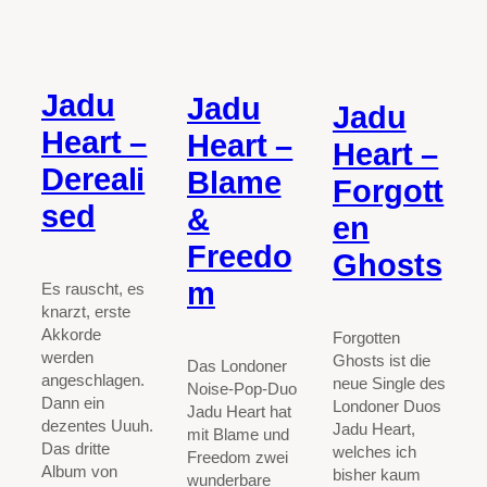
Jadu
Jadu
Jadu
Heart –
Heart –
Heart –
Dereali
Blame
Forgott
sed
&
en
Freedo
Ghosts
m
Es rauscht, es
knarzt, erste
Akkorde
Forgotten
werden
Ghosts ist die
Das Londoner
angeschlagen.
neue Single des
Noise-Pop-Duo
Dann ein
Londoner Duos
Jadu Heart hat
dezentes Uuuh.
Jadu Heart,
mit Blame und
Das dritte
welches ich
Freedom zwei
Album von
bisher kaum
wunderbare