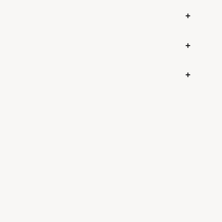
+
+
+