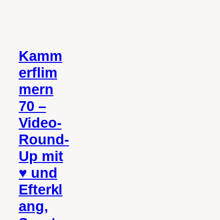
Kamm
erflim
mern
70 –
Video-
Round-
Up mit
♥ und
Efterkl
ang,