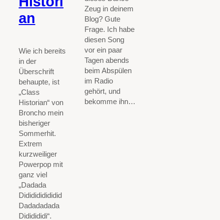
Histori
Zeug in deinem
an
Blog? Gute
Frage. Ich habe
diesen Song
vor ein paar
Wie ich bereits
Tagen abends
in der
beim Abspülen
Überschrift
im Radio
behaupte, ist
gehört, und
„Class
bekomme ihn…
Historian“ von
Broncho mein
bisheriger
Sommerhit.
Extrem
kurzweiliger
Powerpop mit
ganz viel
„Dadada
Dididididididid
Dadadadada
Dididididi“.