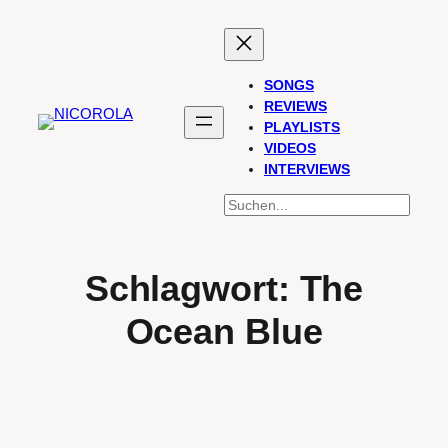
Zum
Inhalt
springen
SONGS
REVIEWS
PLAYLISTS
VIDEOS
INTERVIEWS
SUCHEN
Schlagwort:
The
Ocean Blue