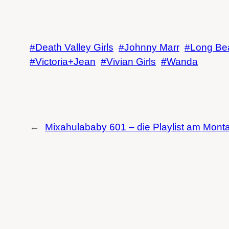
Death Valley Girls
Johnny Marr
Long Be
Victoria+Jean
Vivian Girls
Wanda
←
Mixahulababy 601 – die Playlist am Mont