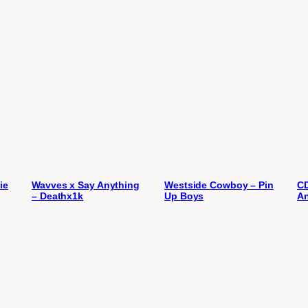
ie
Wavves x Say Anything
Westside Cowboy – Pin
CD
– Deathx1k
Up Boys
An