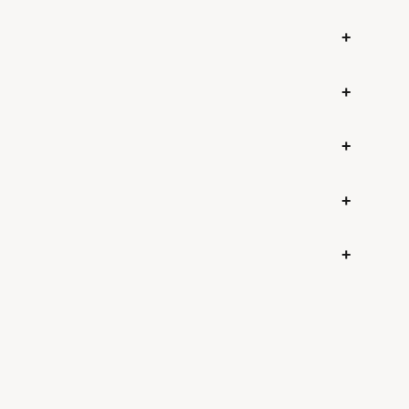
+
+
+
+
+