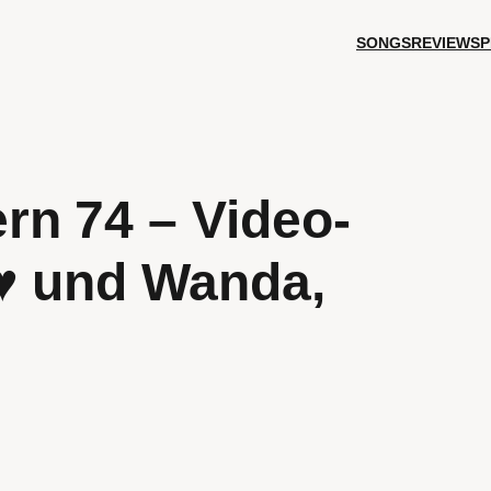
SONGS
REVIEWS
P
n 74 – Video-
♥ und Wanda,