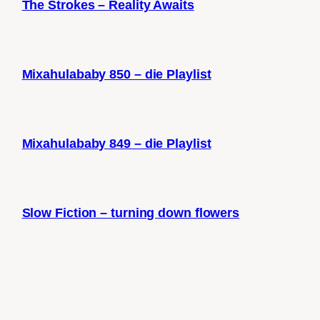
The Strokes – Reality Awaits
Mixahulababy 850 – die Playlist
Mixahulababy 849 – die Playlist
Slow Fiction – turning down flowers