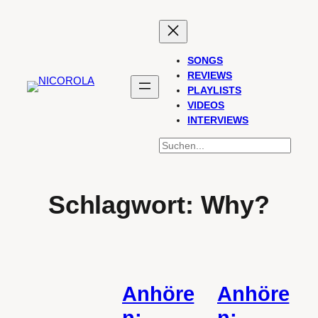
Zum
Inhalt
springen
SONGS
REVIEWS
PLAYLISTS
VIDEOS
INTERVIEWS
SUCHEN
Schlagwort:
Why?
Anhöre
Anhöre