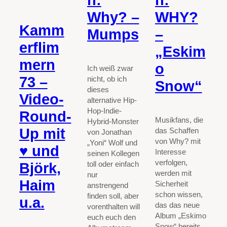
n:
n:
Why? –
WHY?
Kamm
Mumps
–
erflim
„Eskim
mern
o
Ich weiß zwar
73 –
nicht, ob ich
Snow“
dieses
Video-
alternative Hip-
Hop-Indie-
Round-
Musikfans, die
Hybrid-Monster
Up mit
das Schaffen
von Jonathan
von Why? mit
„Yoni“ Wolf und
♥ und
Interesse
seinen Kollegen
verfolgen,
toll oder einfach
Björk,
werden mit
nur
Haim
Sicherheit
anstrengend
schon wissen,
finden soll, aber
u.a.
das das neue
vorenthalten will
Album „Eskimo
euch euch den
Snow“ bereits