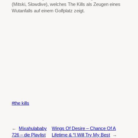
(Mitski, Slowdive), welches The Kills als Zeugen eines
Wutanfalls auf einem Golfplatz zeigt.
the kills
←
Mixahulababy
Wings Of Desire – Chance Of A
726 – die Playlist
Lifetime & “I Will Try My Best
→