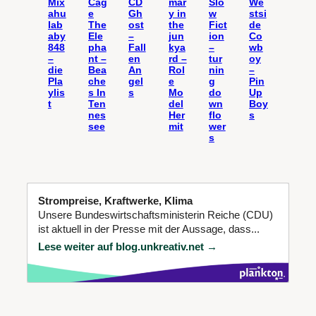
Mix
Cag
CD
mar
Slo
We
ahu
e
Gh
y in
w
stsi
lab
The
ost
the
Fict
de
aby
Ele
–
jun
ion
Co
848
pha
Fall
kya
–
wb
–
nt –
en
rd –
tur
oy
die
Bea
An
Rol
nin
–
Pla
che
gel
e
g
Pin
ylis
s In
s
Mo
do
Up
t
Ten
del
wn
Boy
nes
Her
flo
s
see
mit
wer
s
Strompreise, Kraftwerke, Klima
Unsere Bundeswirtschaftsministerin Reiche (CDU)
ist aktuell in der Presse mit der Aussage, dass...
Lese weiter auf blog.unkreativ.net →