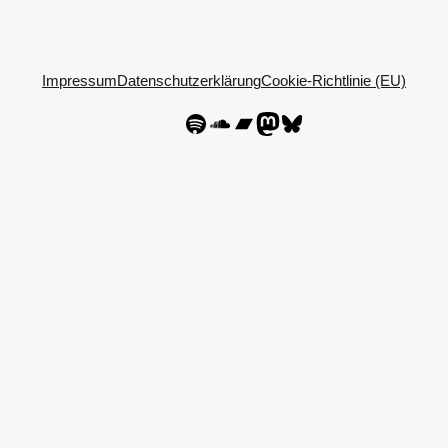
Impressum
Datenschutzerklärung
Cookie-Richtlinie (EU)
Spotify
SoundCloud
Bandcamp
Mastodon
Bluesky