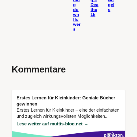
g
Dea
gel
do
thx
s
wn
1k
flo
wer
s
Kommentare
Erstes Lernen für Kleinkinder: Geniale Bücher
gewinnen
Erstes Lernen für Kleinkinder – eine der einfachsten
und zugleich wirkungsvollsten Möglichkeiten...
Lese weiter auf muttis-blog.net →