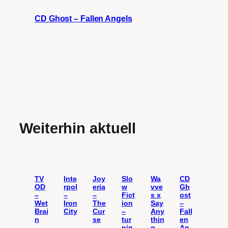
CD Ghost – Fallen Angels
Weiterhin aktuell
TV
Inte
Joy
Slo
Wa
CD
OD
rpol
eria
w
vve
Gh
–
–
–
Fict
s x
ost
Wet
Iron
The
ion
Say
–
Brai
City
Cur
–
Any
Fall
n
se
tur
thin
en
nin
g –
An