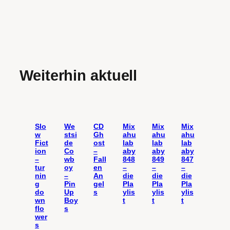
Weiterhin aktuell
Slo
We
CD
Mix
Mix
Mix
w
stsi
Gh
ahu
ahu
ahu
Fict
de
ost
lab
lab
lab
ion
Co
–
aby
aby
aby
–
wb
Fall
848
849
847
tur
oy
en
–
–
–
nin
–
An
die
die
die
g
Pin
gel
Pla
Pla
Pla
do
Up
s
ylis
ylis
ylis
wn
Boy
t
t
t
flo
s
wer
s