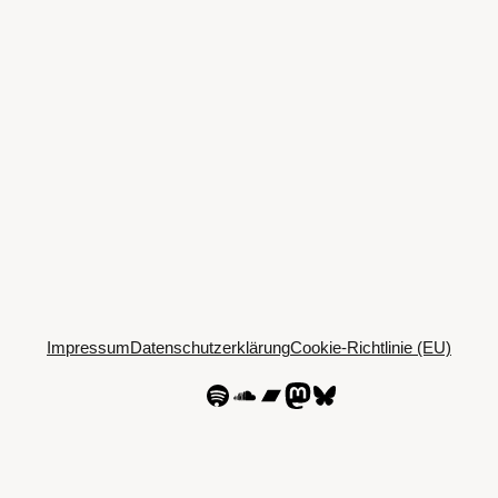
Impressum
Datenschutzerklärung
Cookie-Richtlinie (EU)
Spotify
SoundCloud
Bandcamp
Mastodon
Bluesky