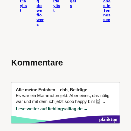
Pla
g
Pla
gel
che
ylis
do
ylis
s
s In
t
wn
t
Ten
flo
nes
wer
see
s
Kommentare
Alle meine Entchen... ehh, Beiträge
Es war ein Mammutprojekt. Aber eines, das nötig
war und mit dem ich jetzt sooo happy bin! 🙌 ...
Lese weiter auf lieblingsalltag.de →