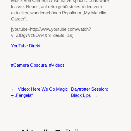
Musik von Camera Obscura verspricht….das wäre
klasse. Neues, auf retro gebürstetes Video vom
aktuellen, wunderschönen Popalbum „My Maudlin
Career“.
[youtube=http://www.youtube.com/watch?
v=ZfDg7Vz8Ow4&hl=de&fs=1&]
YouTube Direkt
Camera Obscura
Videos
←
Video: Here We Go Magic
Daytrotter Session:
– „Fangela“
Black Lips
→