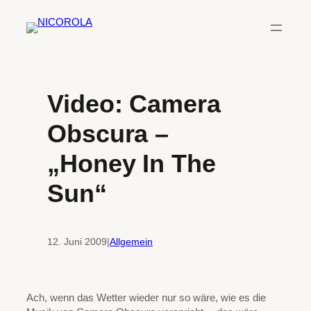
Zum
Inhalt
springen
Video: Camera
Obscura –
„Honey In The
Sun“
12. Juni 2009
|
Allgemein
Ach, wenn das Wetter wieder nur so wäre, wie es die