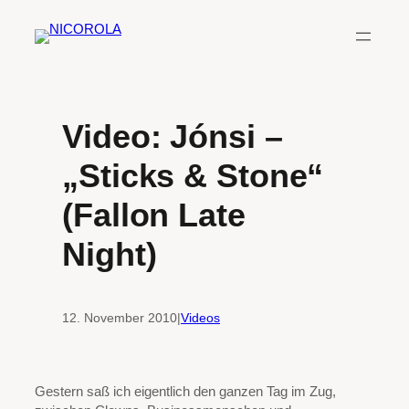
Zum
Inhalt
springen
Video: Jónsi –
„Sticks & Stone“
(Fallon Late
Night)
12. November 2010
|
Videos
Gestern saß ich eigentlich den ganzen Tag im Zug,