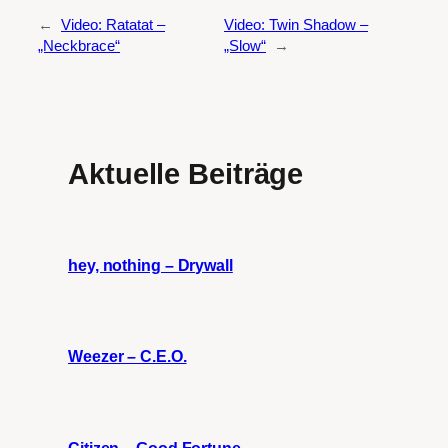
←
Video: Ratatat –
Video: Twin Shadow –
„Neckbrace“
„Slow“
→
Aktuelle Beiträge
hey, nothing – Drywall
Weezer – C.E.O.
Citizen – Good Fortune