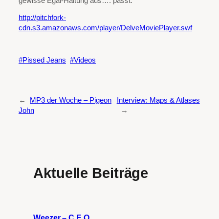
gewisse Egal-Haltung aus…. passt.
http://pitchfork-
cdn.s3.amazonaws.com/player/DelveMoviePlayer.swf
Pissed Jeans
Videos
←
MP3 der Woche – Pigeon
Interview: Maps & Atlases
John
→
Aktuelle Beiträge
Weezer – C.E.O.