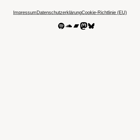
Impressum
Datenschutzerklärung
Cookie-Richtlinie (EU)
Spotify
SoundCloud
Bandcamp
Mastodon
Bluesky