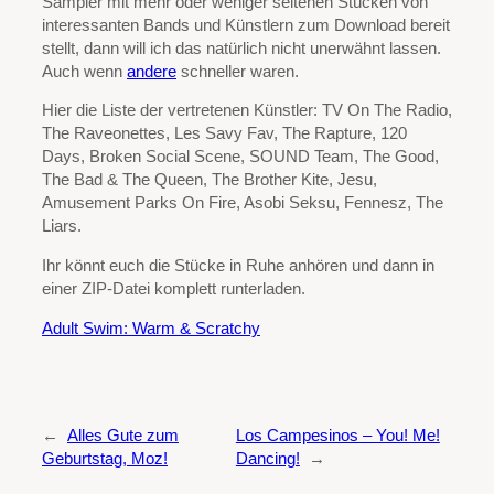
Sampler mit mehr oder weniger seltenen Stücken von
interessanten Bands und Künstlern zum Download bereit
stellt, dann will ich das natürlich nicht unerwähnt lassen.
Auch wenn
andere
schneller waren.
Hier die Liste der vertretenen Künstler: TV On The Radio,
The Raveonettes, Les Savy Fav, The Rapture, 120
Days, Broken Social Scene, SOUND Team, The Good,
The Bad & The Queen, The Brother Kite, Jesu,
Amusement Parks On Fire, Asobi Seksu, Fennesz, The
Liars.
Ihr könnt euch die Stücke in Ruhe anhören und dann in
einer ZIP-Datei komplett runterladen.
Adult Swim: Warm & Scratchy
←
Alles Gute zum
Los Campesinos – You! Me!
Geburtstag, Moz!
Dancing!
→