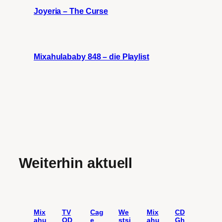
Joyeria – The Curse
Mixahulababy 848 – die Playlist
Weiterhin aktuell
Mix
TV
Cag
We
Mix
CD
ahu
OD
e
stsi
ahu
Gh