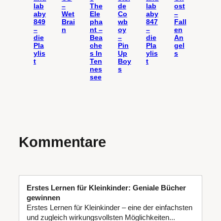
lab
–
The
de
lab
ost
aby
Wet
Ele
Co
aby
–
849
Brai
pha
wb
847
Fall
–
n
nt –
oy
–
en
die
Bea
–
die
An
Pla
che
Pin
Pla
gel
ylis
s In
Up
ylis
s
t
Ten
Boy
t
nes
s
see
Kommentare
Erstes Lernen für Kleinkinder: Geniale Bücher
gewinnen
Erstes Lernen für Kleinkinder – eine der einfachsten
und zugleich wirkungsvollsten Möglichkeiten...