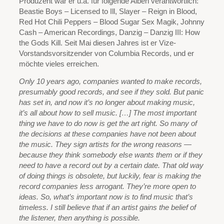
Produzent war er u.a. für folgende Alben verantwortlich:
Beastie Boys – Licensed to Ill, Slayer – Reign in Blood,
Red Hot Chili Peppers – Blood Sugar Sex Magik, Johnny
Cash – American Recordings, Danzig – Danzig III: How
the Gods Kill. Seit Mai diesen Jahres ist er Vize-
Vorstandsvorsitzender von Columbia Records, und er
möchte vieles erreichen.
Only 10 years ago, companies wanted to make records,
presumably good records, and see if they sold. But panic
has set in, and now it’s no longer about making music,
it’s all about how to sell music. […] The most important
thing we have to do now is get the art right. So many of
the decisions at these companies have not been about
the music. They sign artists for the wrong reasons —
because they think somebody else wants them or if they
need to have a record out by a certain date. That old way
of doing things is obsolete, but luckily, fear is making the
record companies less arrogant. They’re more open to
ideas. So, what’s important now is to find music that’s
timeless. I still believe that if an artist gains the belief of
the listener, then anything is possible.