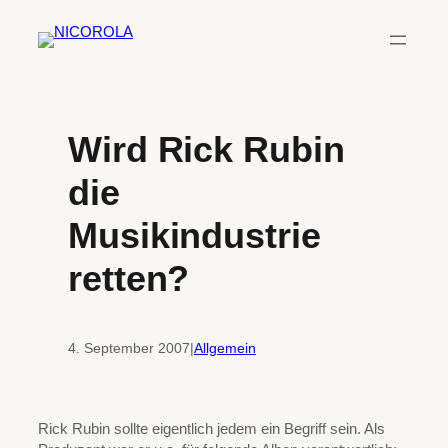
Zum
Inhalt
springen
Wird Rick Rubin
die
Musikindustrie
retten?
4. September 2007
|
Allgemein
Rick Rubin sollte eigentlich jedem ein Begriff sein. Als