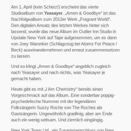
Am 1. April (kein Scherz!) erscheint das vierte
Studioalbum von
Yeasayer
. „Amen & Goodbye“ ist das
Nachfolgealbum zum 2012er Werk „Fragrant World“.
Den digitalen Ansatz des letzten Werkes hinter sich
lassend, wurde das neue Album im Outlier Inn Studio in
Upstate New York auf Tape aufgenommen, um es dann
von Joey Waronker (Schlagzeug bei Atoms For Peace /
Beck) auseinandernehmen und erneut zusammensetzen
zu lassen.
Und so klingt „Amen & Goodbye“ angeblich zugleich
nach Yeasayer und nach nichts, was Yeasayer je
gemacht haben.
Heute gibt es mit „I Am Chemistry“ bereits einen
Vorgeschmack auf das Album. Eine sonderbar poppig-
psychedelische Nummer mit der legendären
Folksängerin Suzzy Roche von The Roches als
Gastsängerin. Ungewöhnlich gradlinig, aber am Ende
auch ein wenig seltsam. Und ziemlich eingängig.
New York Team Ltd., ein Zusammenschluss von New