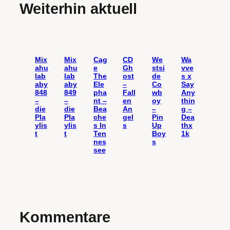
Weiterhin aktuell
Mix
Mix
Cag
CD
We
Wa
ahu
ahu
e
Gh
stsi
vve
lab
lab
The
ost
de
s x
aby
aby
Ele
–
Co
Say
848
849
pha
Fall
wb
Any
–
–
nt –
en
oy
thin
die
die
Bea
An
–
g –
Pla
Pla
che
gel
Pin
Dea
ylis
ylis
s In
s
Up
thx
t
t
Ten
Boy
1k
nes
s
see
Kommentare