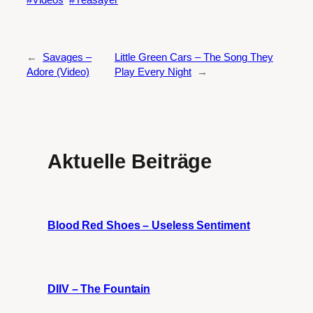
←
Savages –
Little Green Cars – The Song They
Adore (Video)
Play Every Night
→
Aktuelle Beiträge
Blood Red Shoes – Useless Sentiment
DIIV – The Fountain