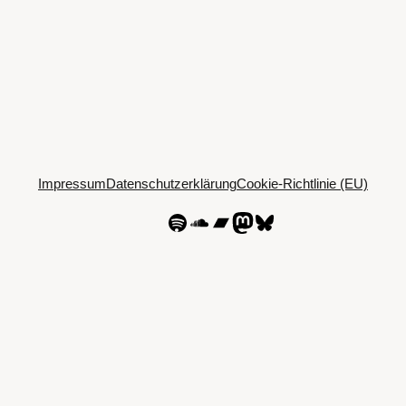
Impressum
Datenschutzerklärung
Cookie-Richtlinie (EU)
Spotify
SoundCloud
Bandcamp
Mastodon
Bluesky