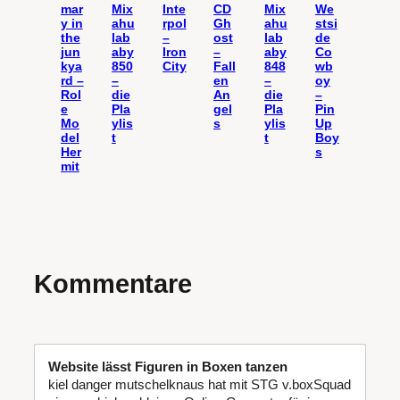
mar
Mix
Inte
CD
Mix
We
y in
ahu
rpol
Gh
ahu
stsi
the
lab
–
ost
lab
de
jun
aby
Iron
–
aby
Co
kya
850
City
Fall
848
wb
rd –
–
en
–
oy
Rol
die
An
die
–
e
Pla
gel
Pla
Pin
Mo
ylis
s
ylis
Up
del
t
t
Boy
Her
s
mit
Kommentare
Website lässt Figuren in Boxen tanzen
kiel danger mutschelknaus hat mit STG v.boxSquad