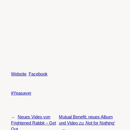
Website
,
Facebook
Yeasayer
←
Neues Video von
Mutual Benefit: neues Album
Frightened Rabbit – Get
und Video zu ‚Not for Nothing‘
Out
→