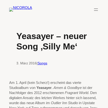
Zum
Inhalt
springen
Yeasayer – neuer
Song ‚Silly Me‘
3. März 2016
|
Songs
Am 1. April (kein Scherz!) erscheint das vierte
Studioalbum von
Yeasayer
.
Amen & Goodbye
ist der
Nachfolger des 2012 erschienenen
Fragrant World
. Den
digitalen Ansatz des letzten Werkes hinter sich lassend,
wurde das neue Album im
Outlier Inn Studio
in Upstate
New York auf Tape aufgenommen und danach von Joey