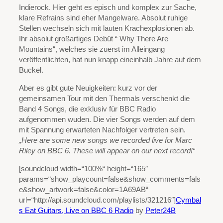
Indierock. Hier geht es episch und komplex zur Sache,
klare Refrains sind eher Mangelware. Absolut ruhige
Stellen wechseln sich mit lauten Krachexplosionen ab.
Ihr absolut großartiges Debüt “ Why There Are
Mountains“, welches sie zuerst im Alleingang
veröffentlichten, hat nun knapp eineinhalb Jahre auf dem
Buckel.
Aber es gibt gute Neuigkeiten: kurz vor der
gemeinsamen Tour mit den Thermals verschenkt die
Band 4 Songs, die exklusiv für BBC Radio
aufgenommen wuden. Die vier Songs werden auf dem
mit Spannung erwarteten Nachfolger vertreten sein.
„Here are some new songs we recorded live for Marc
Riley on BBC 6. These will appear on our next record!“
[soundcloud width=“100%“ height=“165″
params=“show_playcount=false&show_comments=fals
e&show_artwork=false&color=1A69AB“
url=“http://api.soundcloud.com/playlists/321216″]
Cymbal
s Eat Guitars, Live on BBC 6 Radio
by
Peter24B