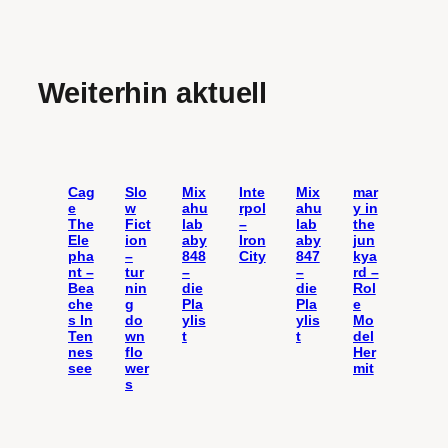
Weiterhin aktuell
Cag
Slo
Mix
Inte
Mix
mar
e
w
ahu
rpol
ahu
y in
The
Fict
lab
–
lab
the
Ele
ion
aby
Iron
aby
jun
pha
–
848
City
847
kya
nt –
tur
–
–
rd –
Bea
nin
die
die
Rol
che
g
Pla
Pla
e
s In
do
ylis
ylis
Mo
Ten
wn
t
t
del
nes
flo
Her
see
wer
mit
s