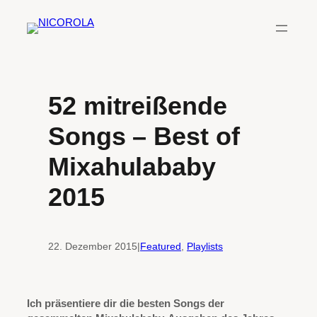
Zum
Inhalt
springen
52 mitreißende
Songs – Best of
Mixahulababy
2015
22. Dezember 2015
|
Featured
, 
Playlists
Ich präsentiere dir die besten Songs der