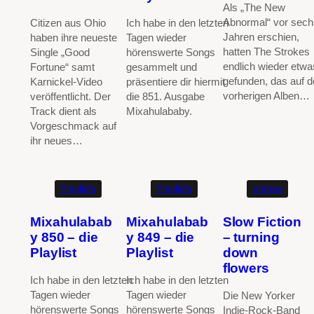
Als „The New
Abnormal“ vor sech
Citizen aus Ohio
Ich habe in den letzten
Jahren erschien,
haben ihre neueste
Tagen wieder
hatten The Strokes
Single „Good
hörenswerte Songs
endlich wieder etwa
Fortune“ samt
gesammelt und
gefunden, das auf d
Karnickel-Video
präsentiere dir hiermit
vorherigen Alben…
veröffentlicht. Der
die 851. Ausgabe
Track dient als
Mixahulababy.
Vorgeschmack auf
ihr neues…
Playlists
Playlists
Videos
Mixahulabab
Mixahulabab
Slow Fiction
y 850 – die
y 849 – die
– turning
Playlist
Playlist
down
flowers
Ich habe in den letzten
Ich habe in den letzten
Tagen wieder
Tagen wieder
Die New Yorker
hörenswerte Songs
hörenswerte Songs
Indie-Rock-Band