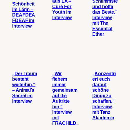
aus LA –
Schlimmste
Schönheit
Cure For
und hoffe
im Lärm –
Youth im
das Beste.“
DEAFDEA
Interview
Interview
FDEAF im
mit The
Interview
Essential
Ether
„Der Traum
„Wir
„Konzentri
besteht
fiebern
ert euch
weiterhin.“
immer
darauf,
– Animal’s
gemeinsam
schöne
Secret im
auf die
Dinge zu
Interview
Auftritte
schaffen.“
hin.“
Interview
Interview
mit Tanz
mit
Akademie
FRACHILD.