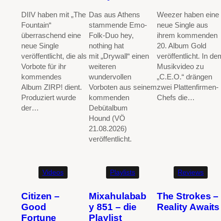
DIIV haben mit „The
Das aus Athens
Weezer haben eine
Fountain“
stammende Emo-
neue Single aus
überraschend eine
Folk-Duo hey,
ihrem kommenden
neue Single
nothing hat
20. Album Gold
veröffentlicht, die als
mit „Drywall“ einen
veröffentlicht. In de
Vorbote für ihr
weiteren
Musikvideo zu
kommendes
wundervollen
„C.E.O.“ drängen
Album ZIRP! dient.
Vorboten aus seinem
zwei Plattenfirmen-
Produziert wurde
kommenden
Chefs die…
der…
Debütalbum
Hound (VÖ
21.08.2026)
veröffentlicht.
Videos
Playlists
Reviews
Citizen –
Mixahulabab
The Strokes –
Good
y 851 – die
Reality Awaits
Fortune
Playlist