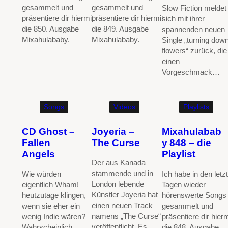
gesammelt und
gesammelt und
Slow Fiction meldet
präsentiere dir hiermit
präsentiere dir hiermit
sich mit ihrer
die 850. Ausgabe
die 849. Ausgabe
spannenden neuen
Mixahulababy.
Mixahulababy.
Single „turning dow
flowers“ zurück, die
einen
Vorgeschmack…
Songs
Videos
Playlists
CD Ghost –
Joyeria –
Mixahulabab
Fallen
The Curse
y 848 – die
Angels
Playlist
Der aus Kanada
stammende und in
Wie würden
Ich habe in den letz
London lebende
eigentlich Wham!
Tagen wieder
Künstler Joyeria hat
heutzutage klingen,
hörenswerte Songs
einen neuen Track
wenn sie eher ein
gesammelt und
namens „The Curse“
wenig Indie wären?
präsentiere dir hierm
veröffentlicht. Es
Wahrscheinlich
die 848. Ausgabe