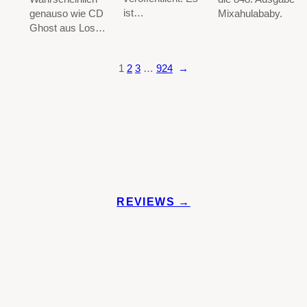
ist…
genauso wie CD
Mixahulababy.
Ghost aus Los…
1
2
3
…
924
→
REVIEWS →