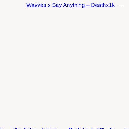
Wavves x Say Anything – Deathx1k
→