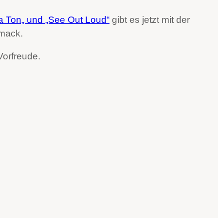
 a Ton„ und „See Out Loud“
gibt es jetzt mit der
hmack.
 Vorfreude.