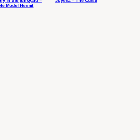
ry in the junkyard –
Joyeria – The Curse
le Model Hermit