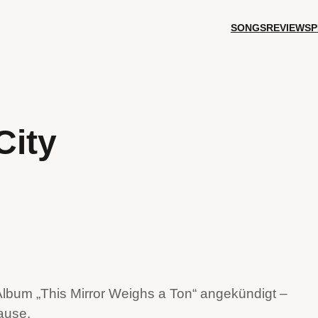
SONGS
REVIEWS
P
City
Album „This Mirror Weighs a Ton“ angekündigt –
ause.