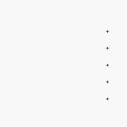
+
+
+
+
+