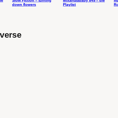
ie
Slow Fiction – turning
Mixahulababy 849 – die
ma
down flowers
Playlist
Ro
verse