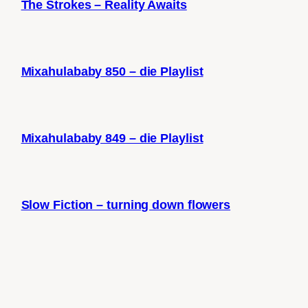
The Strokes – Reality Awaits
Mixahulababy 850 – die Playlist
Mixahulababy 849 – die Playlist
Slow Fiction – turning down flowers