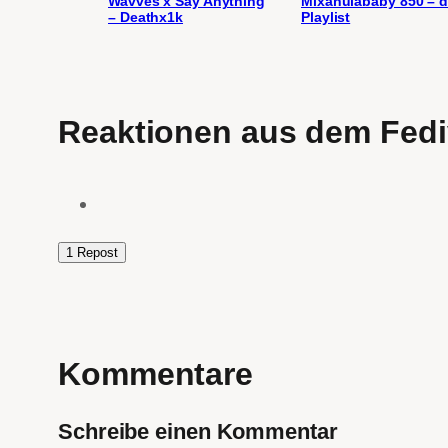
Wavves x Say Anything
Mixahulababy 850 – d
– Deathx1k
Playlist
Reaktionen aus dem Fedi
1 Repost
Kommentare
Schreibe einen Kommentar