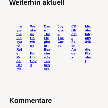
Weiterhin aktuell
mar
We
Cag
Joy
CD
Mix
y in
stsi
e
eria
Gh
ahu
the
de
The
–
ost
lab
jun
Co
Ele
The
–
aby
kya
wb
pha
Cur
Fall
848
rd –
oy
nt –
se
en
–
Rol
–
Bea
An
die
e
Pin
che
gel
Pla
Mo
Up
s In
s
ylis
del
Boy
Ten
t
Her
s
nes
mit
see
Kommentare