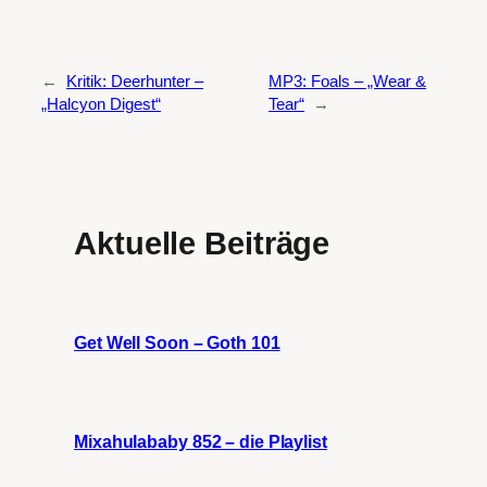
←
Kritik: Deerhunter –
MP3: Foals – „Wear &
„Halcyon Digest“
Tear“
→
Aktuelle Beiträge
Get Well Soon – Goth 101
Mixahulababy 852 – die Playlist