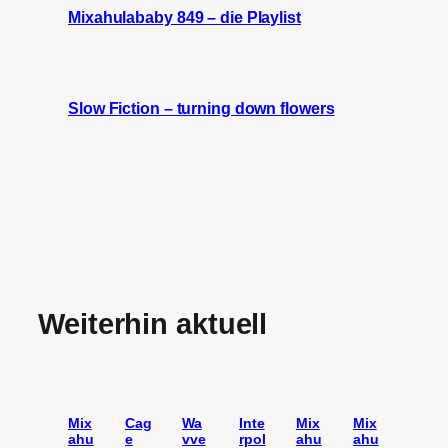
Mixahulababy 849 – die Playlist
Slow Fiction – turning down flowers
Weiterhin aktuell
Mix
Cag
Wa
Inte
Mix
Mix
ahu
e
vve
rpol
ahu
ahu