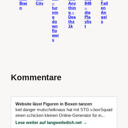
Brai
City
–
Any
848
Fall
n
tur
thin
–
en
nin
g –
die
An
g
Dea
Pla
gel
do
thx
ylis
s
wn
1k
t
flo
wer
s
Kommentare
Website lässt Figuren in Boxen tanzen
kiel danger mutschelknaus hat mit STG v.boxSquad
einen schicken kleinen Online-Generator für in...
Lese weiter auf langweiledich.net →