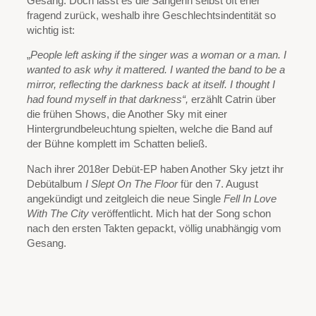
Gesang. Doch lässt es die Sängerin selbst oft eher
fragend zurück, weshalb ihre Geschlechtsindentität so
wichtig ist:
„
People left asking if the singer was a woman or a man. I
wanted to ask why it mattered. I wanted the band to be a
mirror, reflecting the darkness back at itself. I thought I
had found myself in that darkness“,
erzählt Catrin über
die frühen Shows, die Another Sky mit einer
Hintergrundbeleuchtung spielten, welche die Band auf
der Bühne komplett im Schatten beließ.
Nach ihrer 2018er Debüt-EP haben Another Sky jetzt ihr
Debütalbum
I Slept On The Floor
für den 7. August
angekündigt und zeitgleich die neue Single
Fell In Love
With The City
veröffentlicht. Mich hat der Song schon
nach den ersten Takten gepackt, völlig unabhängig vom
Gesang.