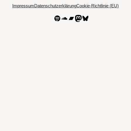
Impressum
Datenschutzerklärung
Cookie-Richtlinie (EU)
Spotify
SoundCloud
Bandcamp
Mastodon
Bluesky