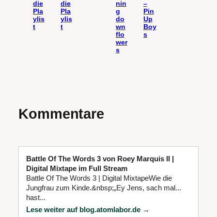
die
die
nin
–
Pla
Pla
g
Pin
ylis
ylis
do
Up
t
t
wn
Boy
flo
s
wer
s
Kommentare
Battle Of The Words 3 von Roey Marquis II |
Digital Mixtape im Full Stream
Battle Of The Words 3 | Digital MixtapeWie die
Jungfrau zum Kinde.&nbsp;„Ey Jens, sach mal...
hast...
Lese weiter auf blog.atomlabor.de →