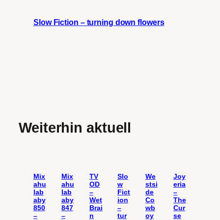
Slow Fiction – turning down flowers
Weiterhin aktuell
Mix
Mix
TV
Slo
We
Joy
ahu
ahu
OD
w
stsi
eria
lab
lab
–
Fict
de
–
aby
aby
Wet
ion
Co
The
850
847
Brai
–
wb
Cur
–
–
n
tur
oy
se