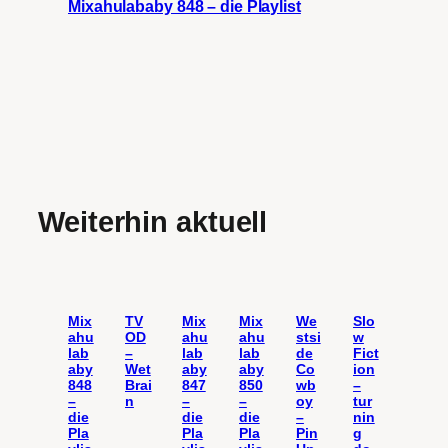
Mixahulababy 848 – die Playlist
Weiterhin aktuell
Mix
TV
Mix
Mix
We
Slo
ahu
OD
ahu
ahu
stsi
w
lab
–
lab
lab
de
Fict
aby
Wet
aby
aby
Co
ion
848
Brai
847
850
wb
–
–
n
–
–
oy
tur
die
die
die
–
nin
Pla
Pla
Pla
Pin
g