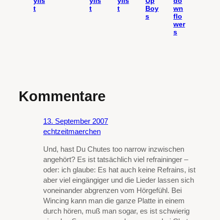
ylis
ylis
ylis
Up
do
t
t
t
Boy
wn
s
flo
wer
s
Kommentare
13. September 2007
echtzeitmaerchen
Und, hast Du Chutes too narrow inzwischen
angehört? Es ist tatsächlich viel refraininger –
oder: ich glaube: Es hat auch keine Refrains, ist
aber viel eingängiger und die Lieder lassen sich
voneinander abgrenzen vom Hörgefühl. Bei
Wincing kann man die ganze Platte in einem
durch hören, muß man sogar, es ist schwierig