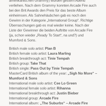
amerikanischen Grammy) wurden gestern Abend
verliehen. Nach dem Grammy konnten Arcade Fire auch
bei den Brit Awards den Preis für das beste Album
einheimsen. Als Sahnehäubchen gab es noch den
Gewinn in der Kategorie „International Group“. Richtige
Überraschungen gab es mal wieder keine. Nach der
Liste der Gewinner die beiden Auftritte von Arcade Fire
(ja, schon wieder „Ready To Start“, na und?) und
Mumford & Sons.
British male solo artist:
Plan B
British female solo artist:
Laura Marling
British breakthrough act:
Tinie Tempah
British group:
Take That
British single:
Pass Out by Tinie Tempah
MasterCard British album of the year:
„Sigh No More“ –
Mumford & Sons
International male solo artist:
Cee Lo Green
International female solo artist:
Rihanna
International breakthrough act:
Justin Bieber
International group:
Arcade Fire
International album:
„The Suburbs“ – Arcade Fire