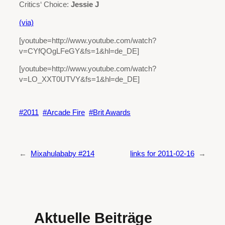
Critics‘ Choice:
Jessie J
(via)
[youtube=http://www.youtube.com/watch?
v=CYfQOgLFeGY&fs=1&hl=de_DE]
[youtube=http://www.youtube.com/watch?
v=LO_XXT0UTVY&fs=1&hl=de_DE]
2011
Arcade Fire
Brit Awards
←
Mixahulababy #214
links for 2011-02-16
→
Aktuelle Beiträge