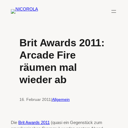
Zum
Inhalt
springen
Brit Awards 2011:
Arcade Fire
räumen mal
wieder ab
16. Februar 2011
|
Allgemein
Die
Brit Awards 2011
(quasi ein Gegenstück zum