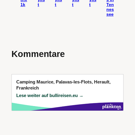
1k
t
t
t
t
Ten
nes
see
Kommentare
Camping Maurice, Palavas-les-Flots, Herault,
Frankreich
Lese weiter auf bullireisen.eu →