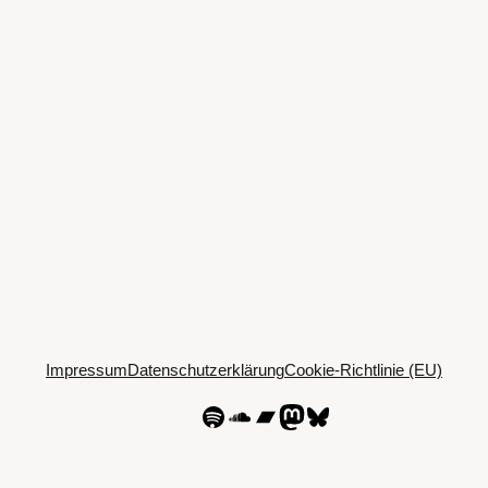
Impressum
Datenschutzerklärung
Cookie-Richtlinie (EU)
Spotify
SoundCloud
Bandcamp
Mastodon
Bluesky