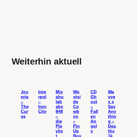
Weiterhin aktuell
Joy
Inte
Mix
We
CD
Wa
eria
rpol
ahu
stsi
Gh
vve
–
–
lab
de
ost
s x
The
Iron
aby
Co
–
Say
Cur
City
848
wb
Fall
Any
se
–
oy
en
thin
die
–
An
g –
Pla
Pin
gel
Dea
ylis
Up
s
thx
t
Boy
1k