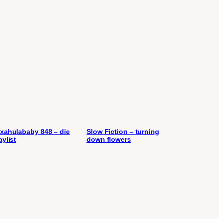
xahulababy 848 – die
Slow Fiction – turning
aylist
down flowers