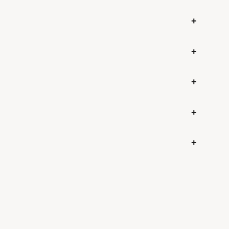
+
+
+
+
+