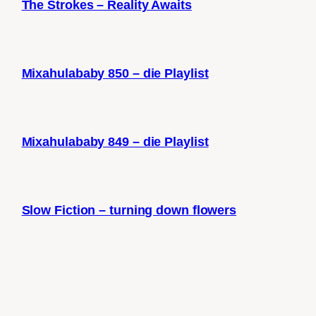
The Strokes – Reality Awaits
Mixahulababy 850 – die Playlist
Mixahulababy 849 – die Playlist
Slow Fiction – turning down flowers