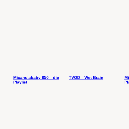
Mixahulababy 850 – die
TVOD – Wet Brain
Mi
Playlist
Pl