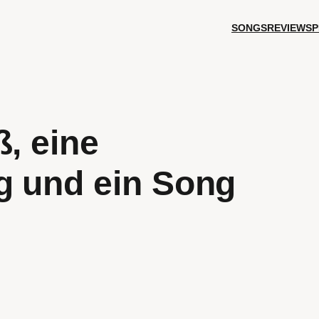
SONGS
REVIEWS
P
ß, eine
g und ein Song