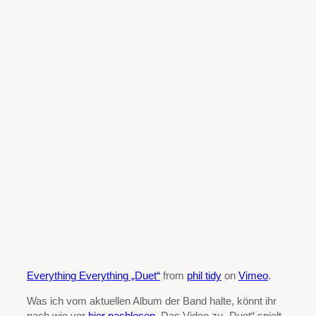
Everything Everything „Duet“
from
phil tidy
on
Vimeo
.
Was ich vom aktuellen Album der Band halte, könnt ihr