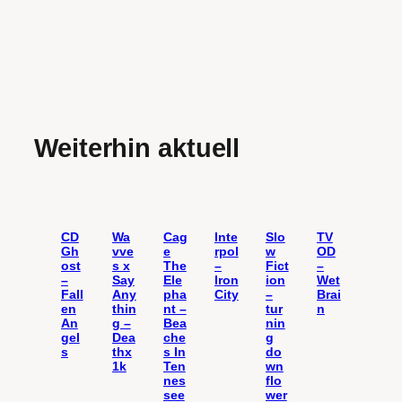
Weiterhin aktuell
CD
Wa
Cag
Inte
Slo
TV
Gh
vve
e
rpol
w
OD
ost
s x
The
–
Fict
–
–
Say
Ele
Iron
ion
Wet
Fall
Any
pha
City
–
Brai
en
thin
nt –
tur
n
An
g –
Bea
nin
gel
Dea
che
g
s
thx
s In
do
1k
Ten
wn
nes
flo
see
wer