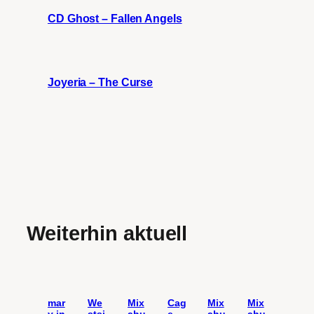
CD Ghost – Fallen Angels
Joyeria – The Curse
Weiterhin aktuell
mar
We
Mix
Cag
Mix
Mix
y in
stsi
ahu
e
ahu
ahu