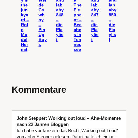
the
de
lab
The
lab
lab
jun
Co
aby
Ele
aby
aby
kya
wb
848
pha
847
850
rd –
oy
–
nt –
–
–
Rol
–
die
Bea
die
die
e
Pin
Pla
che
Pla
Pla
Mo
Up
ylis
s In
ylis
ylis
del
Boy
t
Ten
t
t
Her
s
nes
mit
see
Kommentare
John Stepper: Working out loud – Aha-Momente
nach 22 Jahren Bloggen
Ich habe vor kurzem das Buch „Working out Loud“
von John Stepper gelesen. Dabei hatte ich einige...