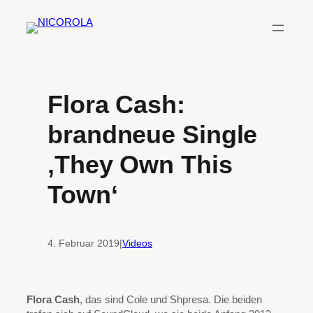
Zum
Inhalt
springen
Flora Cash:
brandneue Single
‚They Own This
Town‘
4. Februar 2019
|
Videos
Flora Cash
, das sind Cole und Shpresa. Die beiden