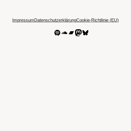
Impressum
Datenschutzerklärung
Cookie-Richtlinie (EU)
Spotify
SoundCloud
Bandcamp
Mastodon
Bluesky