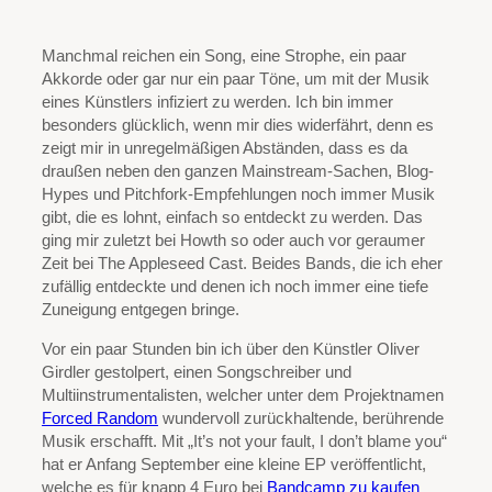
Manchmal reichen ein Song, eine Strophe, ein paar
Akkorde oder gar nur ein paar Töne, um mit der Musik
eines Künstlers infiziert zu werden. Ich bin immer
besonders glücklich, wenn mir dies widerfährt, denn es
zeigt mir in unregelmäßigen Abständen, dass es da
draußen neben den ganzen Mainstream-Sachen, Blog-
Hypes und Pitchfork-Empfehlungen noch immer Musik
gibt, die es lohnt, einfach so entdeckt zu werden. Das
ging mir zuletzt bei Howth so oder auch vor geraumer
Zeit bei The Appleseed Cast. Beides Bands, die ich eher
zufällig entdeckte und denen ich noch immer eine tiefe
Zuneigung entgegen bringe.
Vor ein paar Stunden bin ich über den Künstler Oliver
Girdler gestolpert, einen Songschreiber und
Multiinstrumentalisten, welcher unter dem Projektnamen
Forced Random
wundervoll zurückhaltende, berührende
Musik erschafft. Mit „It’s not your fault, I don’t blame you“
hat er Anfang September eine kleine EP veröffentlicht,
welche es für knapp 4 Euro bei
Bandcamp zu kaufen