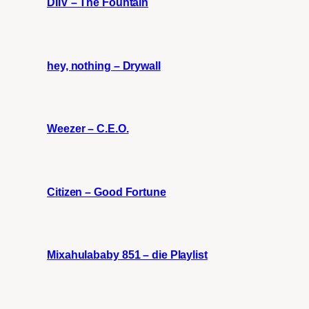
DIIV – The Fountain
hey, nothing – Drywall
Weezer – C.E.O.
Citizen – Good Fortune
Mixahulababy 851 – die Playlist