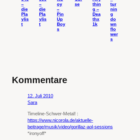
–
–
oy
se
thin
tur
die
die
–
g –
nin
Pla
Pla
Pin
Dea
g
ylis
ylis
Up
thx
do
t
t
Boy
1k
wn
s
flo
wer
s
Kommentare
12. Juli 2010
Sara
Timeline-Schwer-Metal! :
https://www.nicorola.de/aktuelle-
beitrage/musik/video/gorillaz-aol-sessions
*ironyoff*