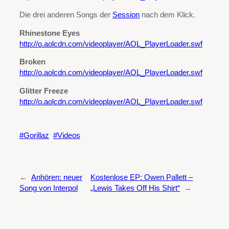
Die drei anderen Songs der
Session
nach dem Klick.
Rhinestone Eyes
http://o.aolcdn.com/videoplayer/AOL_PlayerLoader.swf
Broken
http://o.aolcdn.com/videoplayer/AOL_PlayerLoader.swf
Glitter Freeze
http://o.aolcdn.com/videoplayer/AOL_PlayerLoader.swf
Gorillaz
Videos
←
Anhören: neuer
Kostenlose EP: Owen Pallett –
Song von Interpol
„Lewis Takes Off His Shirt“
→