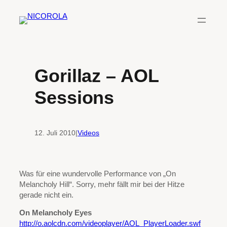
Zum
Inhalt
springen
Gorillaz – AOL
Sessions
12. Juli 2010
|
Videos
Was für eine wundervolle Performance von „On
Melancholy Hill“. Sorry, mehr fällt mir bei der Hitze
gerade nicht ein.
On Melancholy Eyes
http://o.aolcdn.com/videoplayer/AOL_PlayerLoader.swf