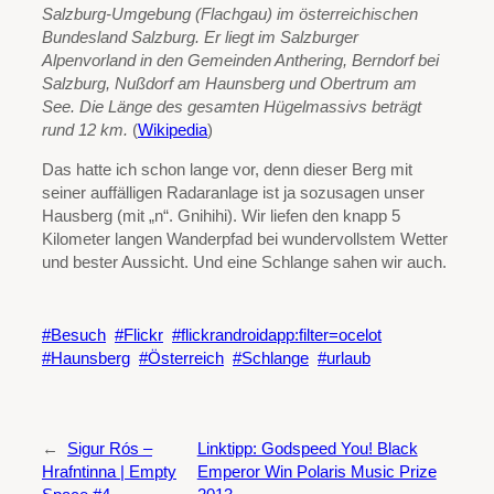
Salzburg-Umgebung (Flachgau) im österreichischen
Bundesland Salzburg. Er liegt im Salzburger
Alpenvorland in den Gemeinden Anthering, Berndorf bei
Salzburg, Nußdorf am Haunsberg und Obertrum am
See. Die Länge des gesamten Hügelmassivs beträgt
rund 12 km.
(
Wikipedia
)
Das hatte ich schon lange vor, denn dieser Berg mit
seiner auffälligen Radaranlage ist ja sozusagen unser
Hausberg (mit „n“. Gnihihi). Wir liefen den knapp 5
Kilometer langen Wanderpfad bei wundervollstem Wetter
und bester Aussicht. Und eine Schlange sahen wir auch.
Besuch
Flickr
flickrandroidapp:filter=ocelot
Haunsberg
Österreich
Schlange
urlaub
←
Sigur Rós –
Linktipp: Godspeed You! Black
Hrafntinna | Empty
Emperor Win Polaris Music Prize