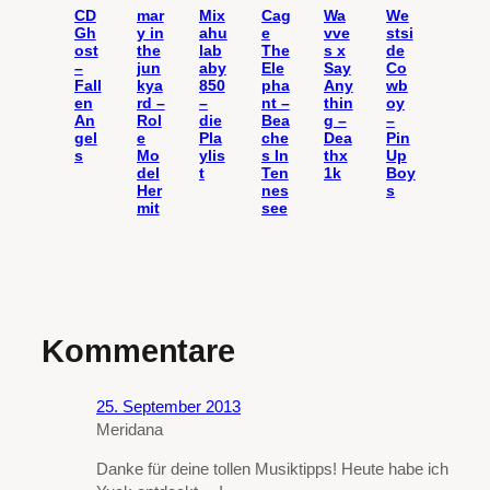
CD
mar
Mix
Cag
Wa
We
Gh
y in
ahu
e
vve
stsi
ost
the
lab
The
s x
de
–
jun
aby
Ele
Say
Co
Fall
kya
850
pha
Any
wb
en
rd –
–
nt –
thin
oy
An
Rol
die
Bea
g –
–
gel
e
Pla
che
Dea
Pin
s
Mo
ylis
s In
thx
Up
del
t
Ten
1k
Boy
Her
nes
s
mit
see
Kommentare
25. September 2013
Meridana
Danke für deine tollen Musiktipps! Heute habe ich