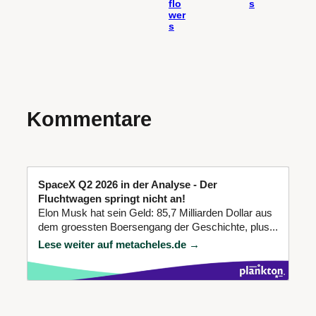
flo
s
wer
s
Kommentare
SpaceX Q2 2026 in der Analyse - Der
Fluchtwagen springt nicht an!
Elon Musk hat sein Geld: 85,7 Milliarden Dollar aus
dem groessten Boersengang der Geschichte, plus...
Lese weiter auf metacheles.de →