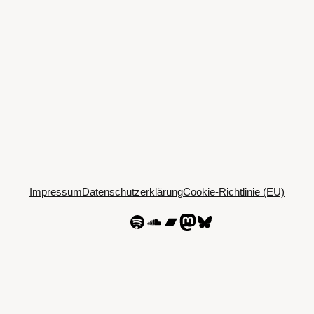
Impressum
Datenschutzerklärung
Cookie-Richtlinie (EU)
Spotify
SoundCloud
Bandcamp
Mastodon
Bluesky