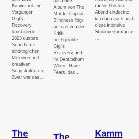
das dritte
Kapitel auf. Ihr
runter. Gestern
Album von The
Vorgänger
Abend entdeckte
Murder Capital.
Gigi’s
ich dann auch noch
Blindness folgt
Recovery
diese intensive
auf das von der
kombinierte
Studioperformance.
Kritik
2023 düstere
…
hochgelobte
Sounds mit
Gigi’s
eindringlichen
Recovery und
Melodien und
ihr Debütalbum
kreativen
When I Have
Songstrukturen.
Fears, das…
Zwar war das…
The
Kamm
The