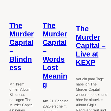
The
The
The
Murder
Murder
Murder
Capital
Capital
Capital –
–
–
Live at
Blindn
Words
KEXP
ess
Lost
Meanin
Vor ein paar Tage
g
Mit ihrem
habe ich The
dritten Album
Murder Capital
Blindness
wiederentdeckt und
schlagen The
höre ihr aktuelles
Am 21. Februar
Murder Capital
Album Gigi’s
2025 erscheint
ein neues
Recovery rauf und