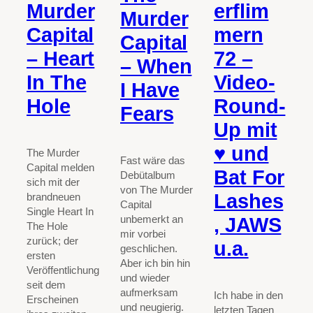
Murder
erflim
Murder
Capital
mern
Capital
– Heart
72 –
– When
In The
Video-
I Have
Hole
Round-
Fears
Up mit
♥ und
The Murder
Fast wäre das
Capital melden
Bat For
Debütalbum
sich mit der
von The Murder
Lashes
brandneuen
Capital
Single Heart In
unbemerkt an
, JAWS
The Hole
mir vorbei
zurück; der
u.a.
geschlichen.
ersten
Aber ich bin hin
Veröffentlichung
und wieder
seit dem
aufmerksam
Ich habe in den
Erscheinen
und neugierig.
letzten Tagen