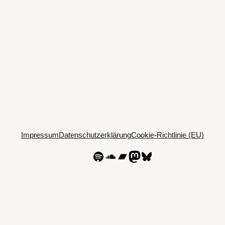
Impressum
Datenschutzerklärung
Cookie-Richtlinie (EU)
Spotify
SoundCloud
Bandcamp
Mastodon
Bluesky