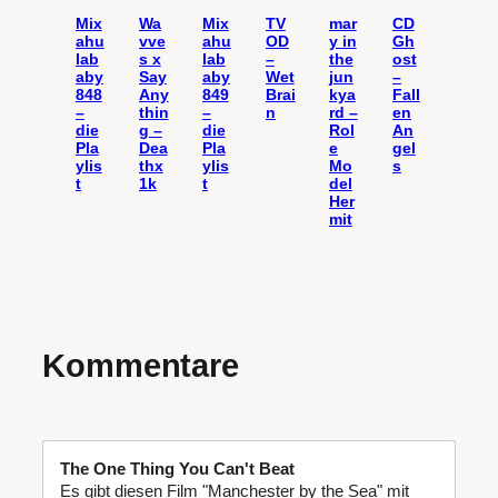
Mix
Wa
Mix
TV
mar
CD
ahu
vve
ahu
OD
y in
Gh
lab
s x
lab
–
the
ost
aby
Say
aby
Wet
jun
–
848
Any
849
Brai
kya
Fall
–
thin
–
n
rd –
en
die
g –
die
Rol
An
Pla
Dea
Pla
e
gel
ylis
thx
ylis
Mo
s
t
1k
t
del
Her
mit
Kommentare
The One Thing You Can't Beat
Es gibt diesen Film "Manchester by the Sea" mit