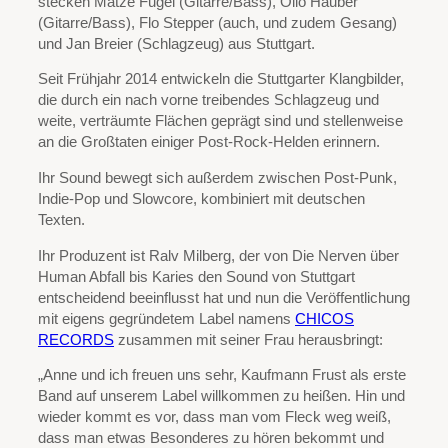
stecken Matze Fugel (Gitarre/Bass), Ollo Hauber
(Gitarre/Bass), Flo Stepper (auch, und zudem Gesang)
und Jan Breier (Schlagzeug) aus Stuttgart.
Seit Frühjahr 2014 entwickeln die Stuttgarter Klangbilder,
die durch ein nach vorne treibendes Schlagzeug und
weite, verträumte Flächen geprägt sind und stellenweise
an die Großtaten einiger Post-Rock-Helden erinnern.
Ihr Sound bewegt sich außerdem zwischen Post-Punk,
Indie-Pop und Slowcore, kombiniert mit deutschen
Texten.
Ihr Produzent ist Ralv Milberg, der von Die Nerven über
Human Abfall bis Karies den Sound von Stuttgart
entscheidend beeinflusst hat und nun die Veröffentlichung
mit eigens gegründetem Label namens
CHICOS
RECORDS
zusammen mit seiner Frau herausbringt:
„Anne und ich freuen uns sehr, Kaufmann Frust als erste
Band auf unserem Label willkommen zu heißen. Hin und
wieder kommt es vor, dass man vom Fleck weg weiß,
dass man etwas Besonderes zu hören bekommt und