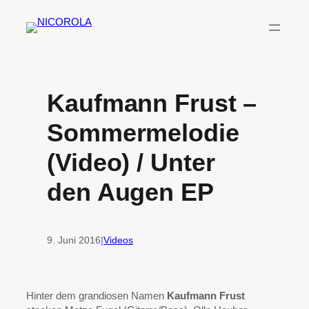
Zum
Inhalt
springen
Kaufmann Frust –
Sommermelodie
(Video) / Unter
den Augen EP
9. Juni 2016
|
Videos
Hinter dem grandiosen Namen
Kaufmann Frust