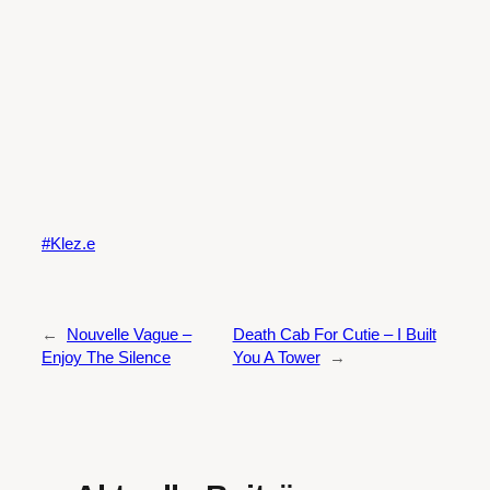
Klez.e
←
Nouvelle Vague –
Death Cab For Cutie – I Built
Enjoy The Silence
You A Tower
→