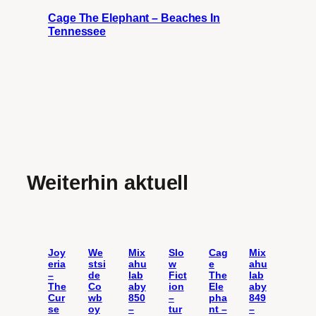
Cage The Elephant – Beaches In
Tennessee
Weiterhin aktuell
Joy
We
Mix
Slo
Cag
Mix
eria
stsi
ahu
w
e
ahu
–
de
lab
Fict
The
lab
The
Co
aby
ion
Ele
aby
Cur
wb
850
–
pha
849
se
oy
–
tur
nt –
–