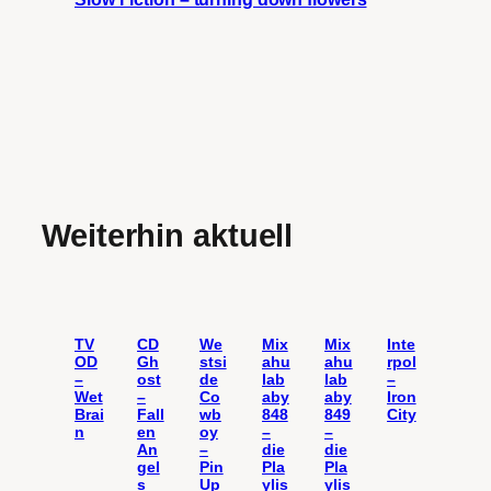
Weiterhin aktuell
TV
CD
We
Mix
Mix
Inte
OD
Gh
stsi
ahu
ahu
rpol
–
ost
de
lab
lab
–
Wet
–
Co
aby
aby
Iron
Brai
Fall
wb
848
849
City
n
en
oy
–
–
An
–
die
die
gel
Pin
Pla
Pla
s
Up
ylis
ylis