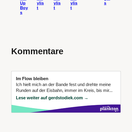
Up
ylis
ylis
ylis
s
Boy
t
t
t
s
Kommentare
Im Flow bleiben
Ich hielt mich an der Bande fest und drehte meine
Runden auf der Eisbahn, immer im Kreis, bis mir...
Lese weiter auf gerdstodiek.com →