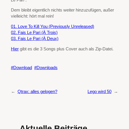
Dem bleibt eigentlich nichts weiter hinzuzufügen, außer
vielleicht: hört mal rein!
01. Love To Kill You (Previously Unreleased)
02. Fais Le Pari (À Trois)
03. Fais Le Pari (À Deux)
Hier
gibt es die 3 Songs plus Cover auch als Zip-Datei.
Download
Downloads
←
Qtrax: alles gelogen?
Lego wird 50
→
Aktuelle Beiträge