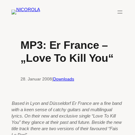
Zum
Inhalt
springen
MP3: Er France –
„Love To Kill You“
28. Januar 2008
|
Downloads
Based in Lyon and Düsseldorf Er France are a fine band
with a keen sense of catchy guitars and multilingual
lyrics. On their new and exclusive single “Love To Kill
You” they glance at their past and future. Beside the new
title track there are two versions of their favoured “Fais
Le Pari”.