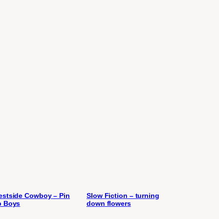
stside Cowboy – Pin
Slow Fiction – turning
p Boys
down flowers