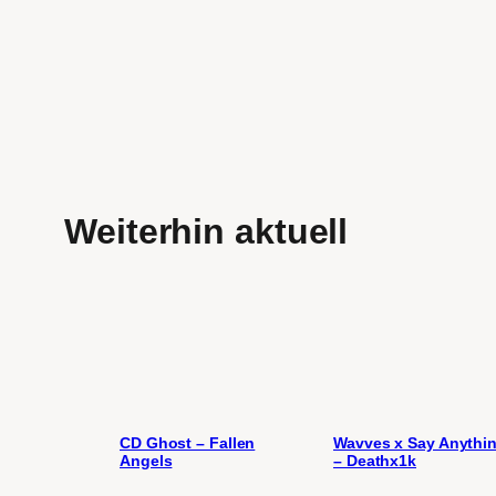
Weiterhin aktuell
CD Ghost – Fallen
Wavves x Say Anythi
Angels
– Deathx1k