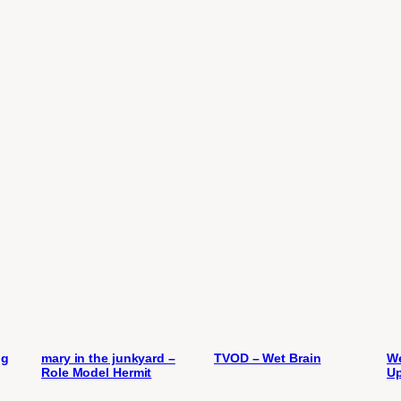
ng
mary in the junkyard –
TVOD – Wet Brain
We
Role Model Hermit
U