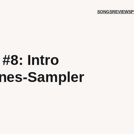
SONGS
REVIEWS
P
 #8: Intro
unes-Sampler