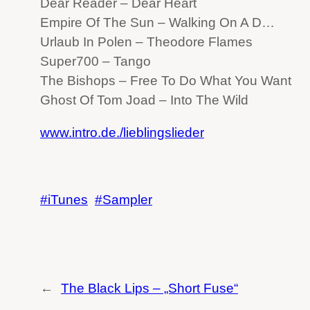
Dear Reader – Dear Heart
Empire Of The Sun – Walking On A D…
Urlaub In Polen – Theodore Flames
Super700 – Tango
The Bishops – Free To Do What You Want
Ghost Of Tom Joad – Into The Wild
www.intro.de./lieblingslieder
iTunes
Sampler
←
The Black Lips – „Short Fuse“