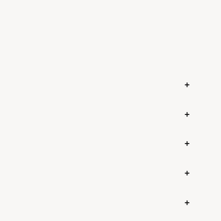
+
+
+
+
+