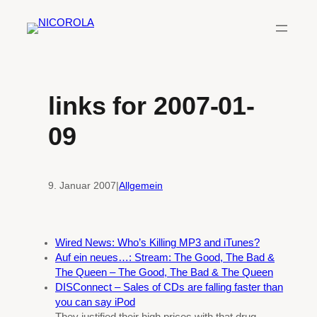
Zum
Inhalt
springen
links for 2007-01-
09
9. Januar 2007
|
Allgemein
Wired News: Who’s Killing MP3 and iTunes?
Auf ein neues…: Stream: The Good, The Bad &
The Queen – The Good, The Bad & The Queen
DISConnect – Sales of CDs are falling faster than
you can say iPod
They justified their high prices with that drug