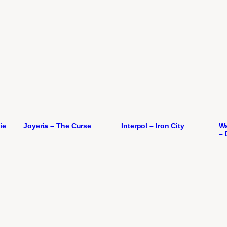
ie
Joyeria – The Curse
Interpol – Iron City
Wa
– 