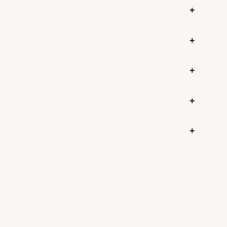
+
+
+
+
+