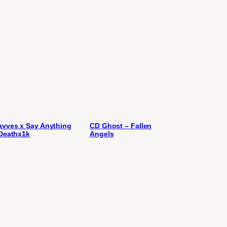
vves x Say Anything
CD Ghost – Fallen
Deathx1k
Angels