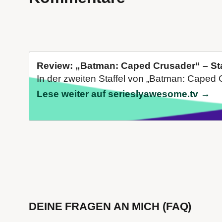
Review: „Batman: Caped Crusader“ – Sta
In der zweiten Staffel von „Batman: Caped Cr
Lese weiter auf serieslyawesome.tv →
DEINE FRAGEN AN MICH (FAQ)