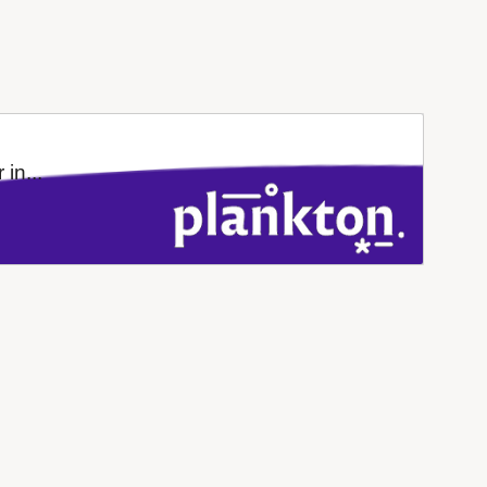
in...