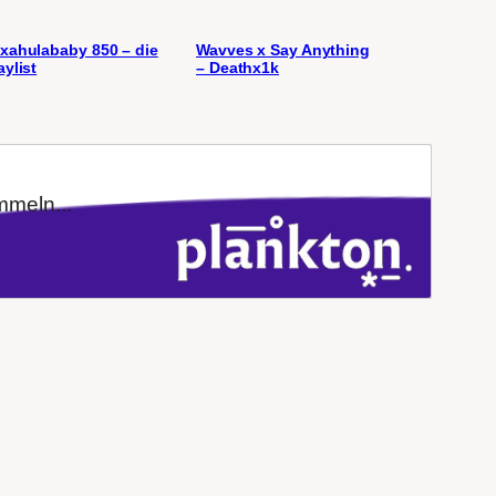
xahulababy 850 – die
Wavves x Say Anything
aylist
– Deathx1k
mmeln...