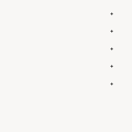
+
+
+
+
+