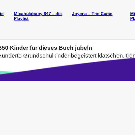
ie
Mixahulababy 847 – die
Joyeria – The Curse
Mi
Playlist
Pl
50 Kinder für dieses Buch jubeln
underte Grundschulkinder begeistert klatschen, tro