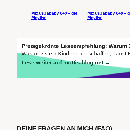
Mixahulababy 849 – die
Mixahulababy 848 – d
Playlist
Playlist
Preisgekrönte Leseempfehlung: Warum 3
Was muss ein Kinderbuch schaffen, damit H
Lese weiter auf muttis-blog.net →
DEINE FRAGEN AN MICH (FAQ)