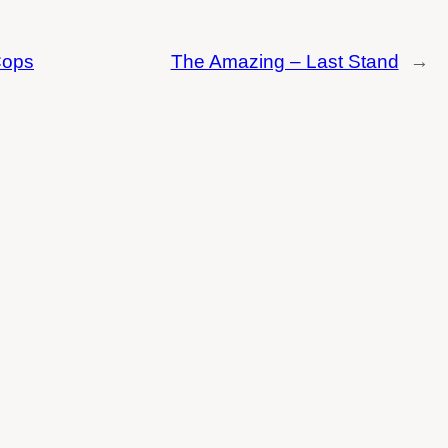
Cops
The Amazing – Last Stand
→