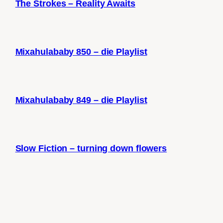
The Strokes – Reality Awaits
Mixahulababy 850 – die Playlist
Mixahulababy 849 – die Playlist
Slow Fiction – turning down flowers