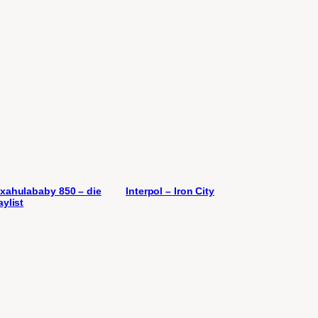
xahulababy 850 – die
Interpol – Iron City
aylist