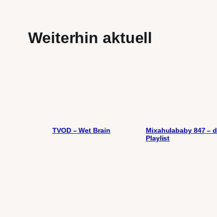
Weiterhin aktuell
TVOD – Wet Brain
Mixahulababy 847 – d
Playlist