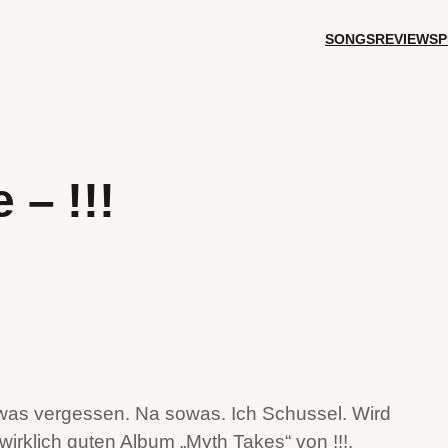
SONGS
REVIEWS
P
– !!!
as vergessen. Na sowas. Ich Schussel. Wird
irklich guten Album „Myth Takes“ von !!!.