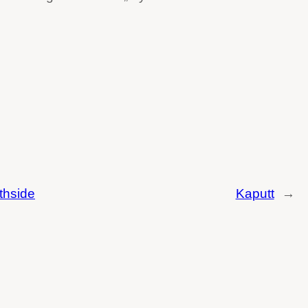
thside
Kaputt
→