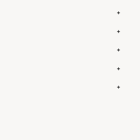
+
+
+
+
+