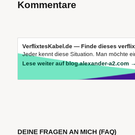
Kommentare
VerflixtesKabel.de — Finde dieses verfli
Jeder kennt diese Situation. Man möchte e
Lese weiter auf blog.alexander-a2.com 
DEINE FRAGEN AN MICH (FAQ)