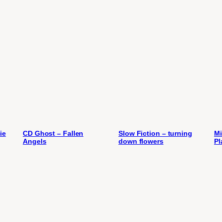
ie
CD Ghost – Fallen
Slow Fiction – turning
Mi
Angels
down flowers
Pl